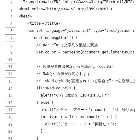
  Transitional//EN" "http://www.w3.org/TR/xhtml1/DTD/xh
<html xmlns="http://www.w3.org/1999/xhtml">
<head>
    <title></title>
    <script language="javascript" type="text/javascript
      function msgAlert() {
        // parseIntで文字列を数値に変換
        var count = parseInt(document.getElementById("s
        // 数値が変換出来なかった場合は、countに
        // NaNという値が設定されます
        // isNaNではNaNが設定されている場合はTrueを返却しま
        if(isNaN(count)) {
          alert("それは数値ではありません！");
        } else {
          alert("オラァ！ アラート"+ count + "回、繰り
          for (var i = 1; i <= count; i++ ) {
            alert("アラート" + i + "回目だよ");
          }
        }