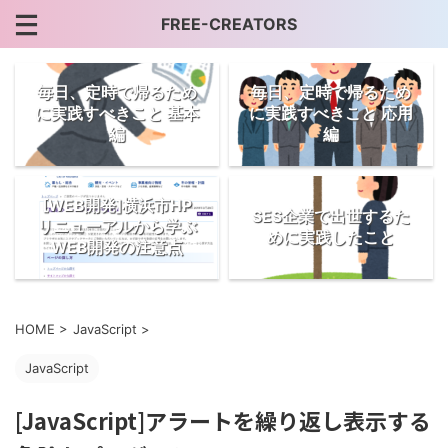
FREE-CREATORS
毎日、定時で帰るため
毎日、定時で帰るため
に実践すべきこと 基本
に実践すべきこと 応用
編
編
[WEB開発]横浜市HP
SES企業で出世するた
リニューアルから学ぶ
めに実践したこと
WEB開発の注意点
HOME
>
JavaScript
>
JavaScript
[JavaScript]アラートを繰り返し表示する