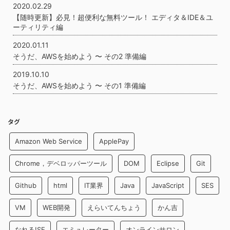
2020.02.29
【随時更新】必見！超便利な無料ツール！ エディタ＆IDE＆ユ
ーティリティ編
2020.01.11
そうだ、AWSを始めよう 〜 その2 準備編
2019.10.10
そうだ、AWSを始めよう 〜 その1 準備編
タグ
Amazon Web Service
ApplePay
Chrome，デベロッパーツール
DOM
Eclipse
Git
Github
html
IT業界
Java
JavaScript
SES
VM
WEB開発
えらいてんちょう
かん吉
なれる!SE
エミュレーター
オンラインサロン