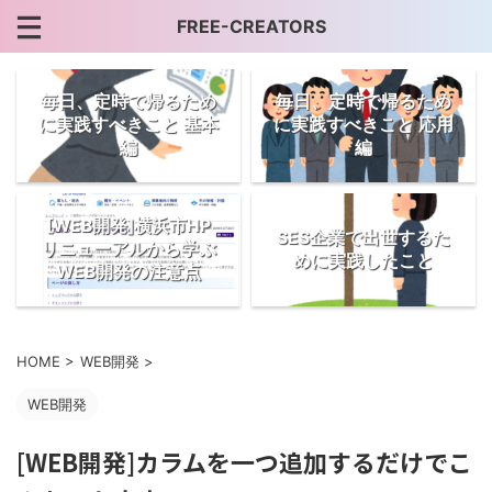
FREE-CREATORS
毎日、定時で帰るため
毎日、定時で帰るため
に実践すべきこと 基本
に実践すべきこと 応用
編
編
[WEB開発]横浜市HP
SES企業で出世するた
リニューアルから学ぶ
めに実践したこと
WEB開発の注意点
HOME
>
WEB開発
>
WEB開発
[WEB開発]カラムを一つ追加するだけでこ