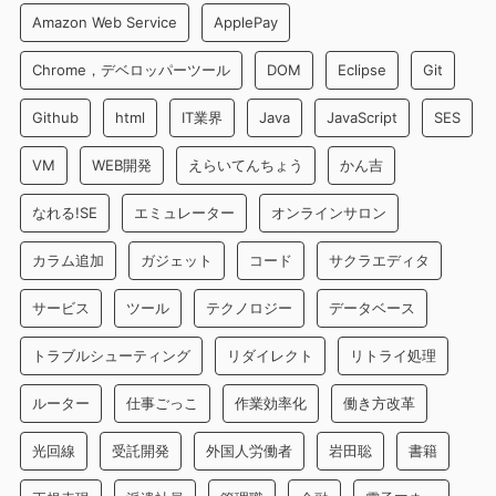
Amazon Web Service
ApplePay
Chrome，デベロッパーツール
DOM
Eclipse
Git
Github
html
IT業界
Java
JavaScript
SES
VM
WEB開発
えらいてんちょう
かん吉
なれる!SE
エミュレーター
オンラインサロン
カラム追加
ガジェット
コード
サクラエディタ
サービス
ツール
テクノロジー
データベース
トラブルシューティング
リダイレクト
リトライ処理
ルーター
仕事ごっこ
作業効率化
働き方改革
光回線
受託開発
外国人労働者
岩田聡
書籍