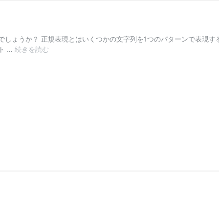
でしょうか？ 正規表現とはいくつかの文字列を1つのパターンで表現す
[正
ト …
続きを読む
規
表
現]
末
尾
の
ス
ペ
ー
ス
を
削
除
す
る